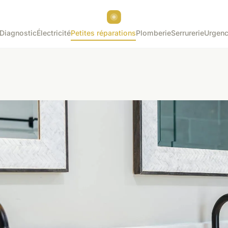
Diagnostic
Électricité
Petites réparations
Plomberie
Serrurerie
Urgenc