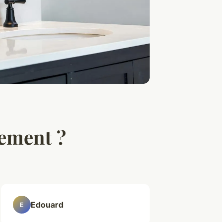
lement ?
Edouard
E